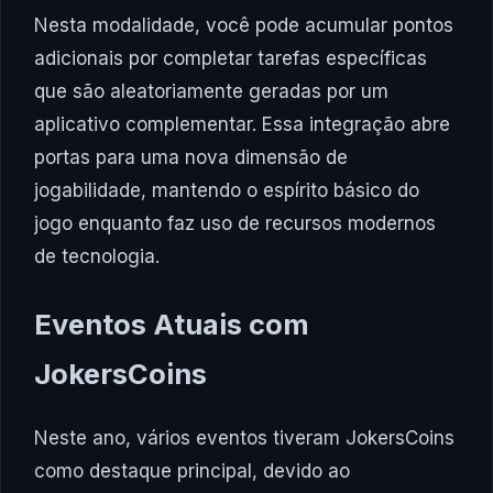
Nesta modalidade, você pode acumular pontos
adicionais por completar tarefas específicas
que são aleatoriamente geradas por um
aplicativo complementar. Essa integração abre
portas para uma nova dimensão de
jogabilidade, mantendo o espírito básico do
jogo enquanto faz uso de recursos modernos
de tecnologia.
Eventos Atuais com
JokersCoins
Neste ano, vários eventos tiveram JokersCoins
como destaque principal, devido ao