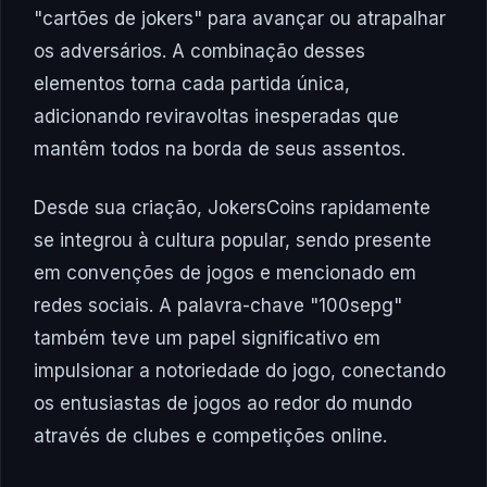
"cartões de jokers" para avançar ou atrapalhar
os adversários. A combinação desses
elementos torna cada partida única,
adicionando reviravoltas inesperadas que
mantêm todos na borda de seus assentos.
Desde sua criação, JokersCoins rapidamente
se integrou à cultura popular, sendo presente
em convenções de jogos e mencionado em
redes sociais. A palavra-chave "100sepg"
também teve um papel significativo em
impulsionar a notoriedade do jogo, conectando
os entusiastas de jogos ao redor do mundo
através de clubes e competições online.