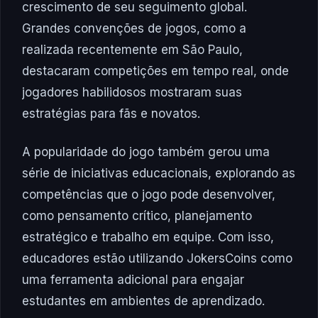
crescimento de seu seguimento global.
Grandes convenções de jogos, como a
realizada recentemente em São Paulo,
destacaram competições em tempo real, onde
jogadores habilidosos mostraram suas
estratégias para fãs e novatos.
A popularidade do jogo também gerou uma
série de iniciativas educacionais, explorando as
competências que o jogo pode desenvolver,
como pensamento crítico, planejamento
estratégico e trabalho em equipe. Com isso,
educadores estão utilizando JokersCoins como
uma ferramenta adicional para engajar
estudantes em ambientes de aprendizado.