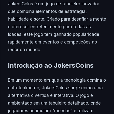
JokersCoins é um jogo de tabuleiro inovador
que combina elementos de estratégia,
habilidade e sorte. Criado para desafiar a mente
e oferecer entretenimento para todas as
idades, este jogo tem ganhado popularidade
rapidamente em eventos e competições ao
redor do mundo.
Introdução ao JokersCoins
Em um momento em que a tecnologia domina o
entretenimento, JokersCoins surge como uma
alternativa divertida e interativa. O jogo é
ambientado em um tabuleiro detalhado, onde
jogadores acumulam "moedas" e utilizam