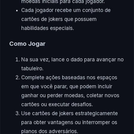
moedas iniciais para cada jogador.
Cada jogador recebe um conjunto de
cartões de jokers que possuem
habilidades especiais.
Como Jogar
Na sua vez, lance o dado para avançar no
tabuleiro.
Complete ações baseadas nos espaços
em que você parar, que podem incluir
ganhar ou perder moedas, coletar novos
cartões ou executar desafios.
Use cartões de jokers estrategicamente
para obter vantagens ou interromper os
planos dos adversários.