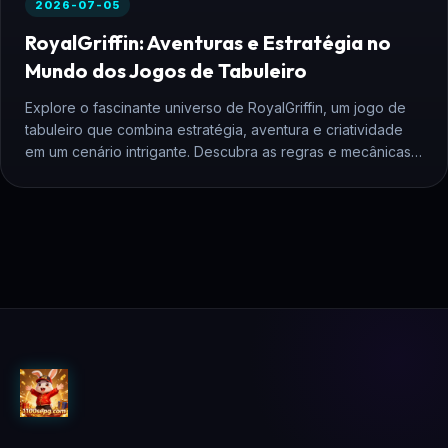
2026-07-05
RoyalGriffin: Aventuras e Estratégia no
Mundo dos Jogos de Tabuleiro
Explore o fascinante universo de RoyalGriffin, um jogo de
tabuleiro que combina estratégia, aventura e criatividade
em um cenário intrigante. Descubra as regras e mecânicas
que tornam este jogo uma experiência única.