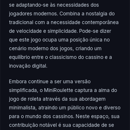
se adaptando-se às necessidades dos
jogadores modernos. Combina a nostalgia do
tradicional com a necessidade contemporânea
de velocidade e simplicidade. Pode-se dizer
que este jogo ocupa uma posição única no
cenário moderno dos jogos, criando um
equilíbrio entre o classicismo do cassino e a
inovação digital.
Embora continue a ser uma versão
simplificada, o MiniRoulette captura a alma do
jogo de roleta através da sua abordagem
minimalista, atraindo um público novo e diverso
para o mundo dos cassinos. Neste espaço, sua
contribuição notável é sua capacidade de se