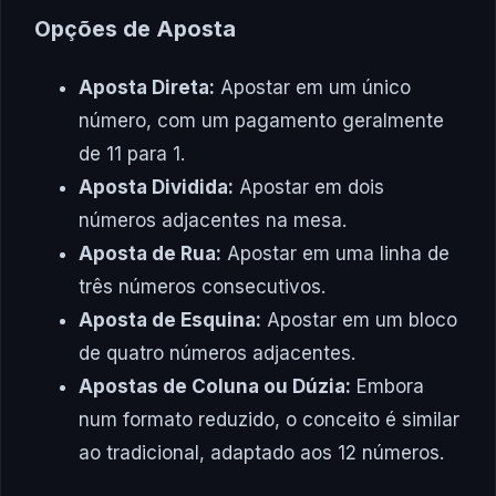
Opções de Aposta
Aposta Direta:
Apostar em um único
número, com um pagamento geralmente
de 11 para 1.
Aposta Dividida:
Apostar em dois
números adjacentes na mesa.
Aposta de Rua:
Apostar em uma linha de
três números consecutivos.
Aposta de Esquina:
Apostar em um bloco
de quatro números adjacentes.
Apostas de Coluna ou Dúzia:
Embora
num formato reduzido, o conceito é similar
ao tradicional, adaptado aos 12 números.