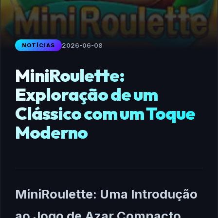
2026-06-08
NOTÍCIAS
MiniRoulette:
Exploração de um
Clássico com um Toque
Moderno
MiniRoulette: Uma Introdução
ao Jogo de Azar Compacto