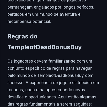
projetado para garantir que os jogadores
permaneçam engajados por longos períodos,
perdidos em um mundo de aventura e
recompensa potencial.
Regras do
TempleofDeadBonusBuy
Os jogadores devem familiarizar-se com um
conjunto específico de regras para navegar
pelo mundo de TempleofDeadBonusBuy com
sucesso. A experiência de jogo é distribuída em
rodadas, cada uma apresentando novos
desafios e oportunidades. Aqui estão algumas
das regras fundamentais a serem seguidas: