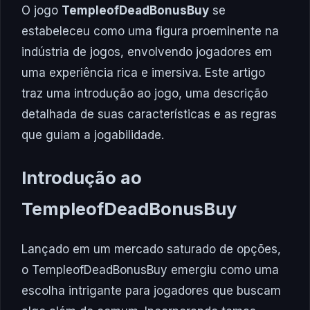
O jogo
TempleofDeadBonusBuy
se
estabeleceu como uma figura proeminente na
indústria de jogos, envolvendo jogadores em
uma experiência rica e imersiva. Este artigo
traz uma introdução ao jogo, uma descrição
detalhada de suas características e as regras
que guiam a jogabilidade.
Introdução ao
TempleofDeadBonusBuy
Lançado em um mercado saturado de opções,
o TempleofDeadBonusBuy emergiu como uma
escolha intrigante para jogadores que buscam