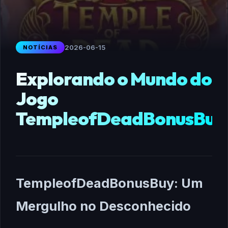
2026-06-15
NOTÍCIAS
Explorando o Mundo do
Jogo
TempleofDeadBonusBuy
TempleofDeadBonusBuy: Um
Mergulho no Desconhecido