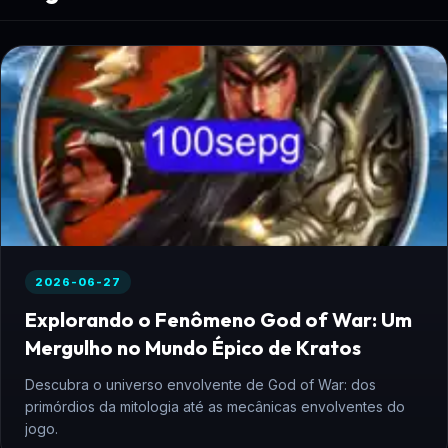
2026-06-27
Explorando o Fenômeno God of War: Um
Mergulho no Mundo Épico de Kratos
Descubra o universo envolvente de God of War: dos
primórdios da mitologia até as mecânicas envolventes do
jogo.